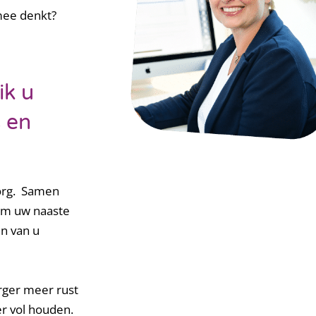
 mee denkt?
ik u
s en
zorg. Samen
om uw naaste
en van u
rger meer rust
r vol houden.