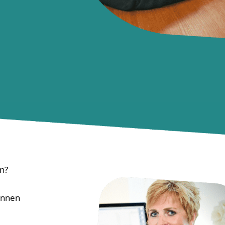
n?
unnen