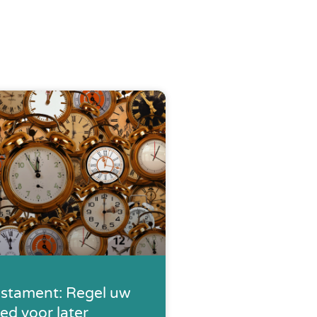
stament: Regel uw
ed voor later