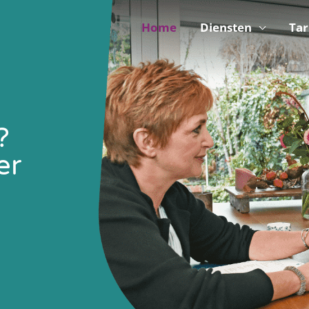
Home
Diensten
Tar
?
er