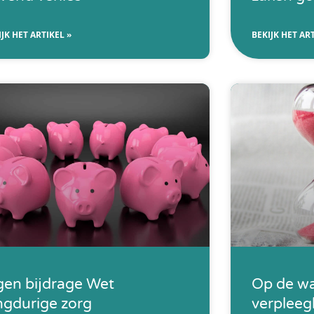
IJK HET ARTIKEL »
BEKIJK HET ART
gen bijdrage Wet
Op de wa
ngdurige zorg
verpleegh