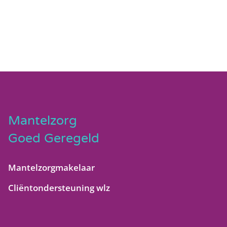
Mantelzorg
Goed Geregeld
Mantelzorgmakelaar
Cliëntondersteuning wlz