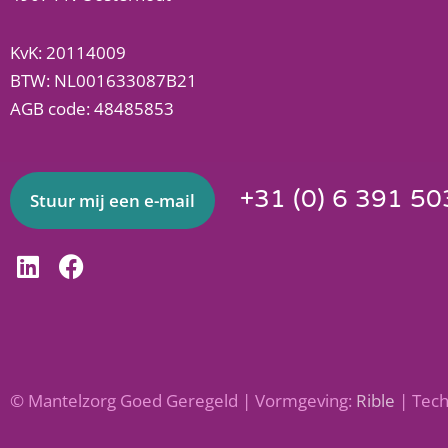
KvK: 20114009
BTW: NL001633087B21
AGB code: 48485853
+31 (0) 6 391 50
Stuur mij een e-mail
L
F
i
a
n
c
k
e
e
b
d
o
© Mantelzorg Goed Geregeld | Vormgeving:
Rible
| Tech
i
o
n
k