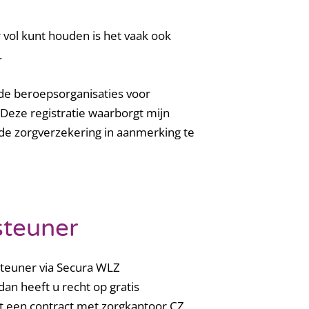
r vol kunt houden
is het vaak ook
.
de beroepsorganisaties voor
Deze registratie waarborgt mijn
 de zorgverzekering in aanmerking te
steuner
rsteuner via Secura WLZ
an heeft u recht op gratis
ft een contract met zorgkantoor CZ