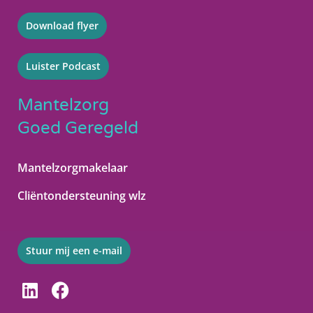
Download flyer
Luister Podcast
Mantelzorg
Goed Geregeld
Mantelzorgmakelaar
Cliëntondersteuning wlz
Stuur mij een e-mail
L
F
i
a