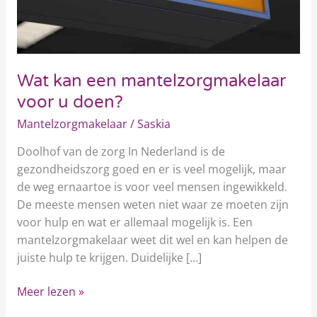
Wat kan een mantelzorgmakelaar
voor u doen?
Mantelzorgmakelaar
/
Saskia
Doolhof van de zorg In Nederland is de
gezondheidszorg goed en er is veel mogelijk, maar
de weg ernaartoe is voor veel mensen ingewikkeld.
De meeste mensen weten niet waar ze moeten zijn
voor hulp en wat er allemaal mogelijk is. Een
mantelzorgmakelaar weet dit wel en kan helpen de
juiste hulp te krijgen. Duidelijke […]
Meer lezen »