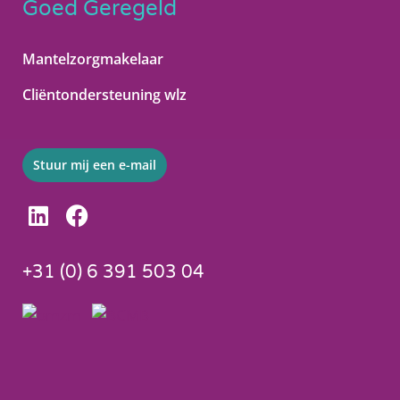
Goed Geregeld
Mantelzorgmakelaar
Cliëntondersteuning wlz
Stuur mij een e-mail
L
F
i
a
n
c
+31 (0) 6 391 503 04
k
e
e
b
d
o
i
o
n
k