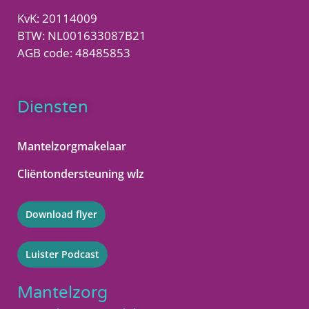
KvK: 20114009
BTW: NL001633087B21
AGB code: 48485853
Diensten
Mantelzorgmakelaar
Cliëntondersteuning wlz
Download flyer
Luister Podcast
Mantelzorg